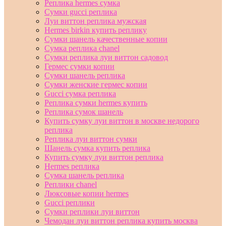
Реплика hermes сумка
Сумки gucci реплика
Луи виттон реплика мужская
Hermes birkin купить реплику
Сумки шанель качественные копии
Сумка реплика chanel
Сумки реплика луи виттон садовод
Гермес сумки копии
Сумки шанель реплика
Сумки женские гермес копии
Gucci сумка реплика
Реплика сумки hermes купить
Реплика сумок шанель
Купить сумку луи виттон в москве недорого
реплика
Реплика луи виттон сумки
Шанель сумка купить реплика
Купить сумку луи виттон реплика
Hermes реплика
Сумка шанель реплика
Реплики chanel
Люксовые копии hermes
Gucci реплики
Сумки реплики луи виттон
Чемодан луи виттон реплика купить москва