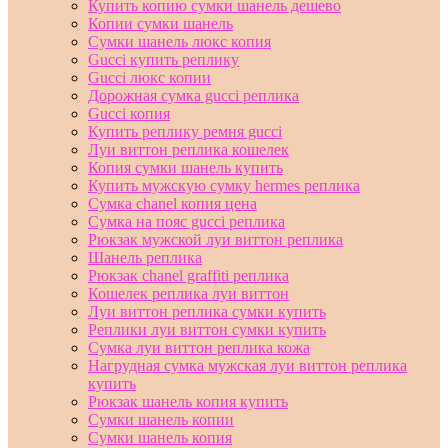
Купить копию сумки шанель дешево
Копии сумки шанель
Сумки шанель люкс копия
Gucci купить реплику
Gucci люкс копии
Дорожная сумка gucci реплика
Gucci копия
Купить реплику ремня gucci
Луи виттон реплика кошелек
Копия сумки шанель купить
Купить мужскую сумку hermes реплика
Сумка chanel копия цена
Сумка на пояс gucci реплика
Рюкзак мужской луи виттон реплика
Шанель реплика
Рюкзак chanel graffiti реплика
Кошелек реплика луи виттон
Луи виттон реплика сумки купить
Реплики луи виттон сумки купить
Сумка луи виттон реплика кожа
Нагрудная сумка мужская луи виттон реплика
купить
Рюкзак шанель копия купить
Сумки шанель копии
Сумки шанель копия