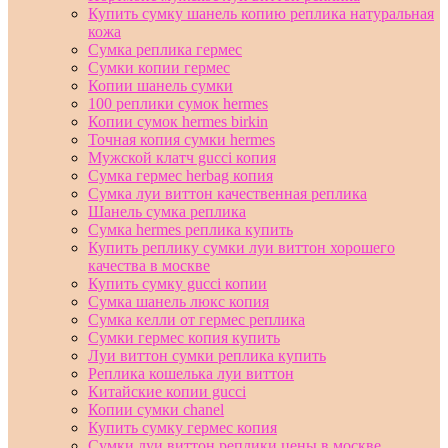
Купить сумку шанель копию реплика натуральная
кожа
Сумка реплика гермес
Сумки копии гермес
Копии шанель сумки
100 реплики сумок hermes
Копии сумок hermes birkin
Точная копия сумки hermes
Мужской клатч gucci копия
Сумка гермес herbag копия
Сумка луи виттон качественная реплика
Шанель сумка реплика
Сумка hermes реплика купить
Купить реплику сумки луи виттон хорошего
качества в москве
Купить сумку gucci копии
Сумка шанель люкс копия
Сумка келли от гермес реплика
Сумки гермес копия купить
Луи виттон сумки реплика купить
Реплика кошелька луи виттон
Китайские копии gucci
Копии сумки chanel
Купить сумку гермес копия
Сумки луи виттон реплики цены в москве