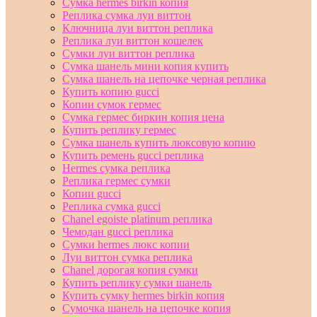
Сумка hermes birkin копия
Реплика сумка луи виттон
Ключница луи виттон реплика
Реплика луи виттон кошелек
Сумки луи виттон реплика
Сумка шанель мини копия купить
Сумка шанель на цепочке черная реплика
Купить копию gucci
Копии сумок гермес
Сумка гермес биркин копия цена
Купить реплику гермес
Сумка шанель купить люксовую копию
Купить ремень gucci реплика
Hermes сумка реплика
Реплика гермес сумки
Копии gucci
Реплика сумка gucci
Chanel egoiste platinum реплика
Чемодан gucci реплика
Сумки hermes люкс копии
Луи виттон сумка реплика
Chanel дорогая копия сумки
Купить реплику сумки шанель
Купить сумку hermes birkin копия
Сумочка шанель на цепочке копия