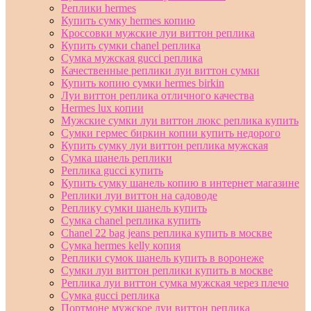
Реплики hermes
Купить сумку hermes копию
Кроссовки мужские луи виттон реплика
Купить сумки chanel реплика
Сумка мужская gucci реплика
Качественные реплики луи виттон сумки
Купить копию сумки hermes birkin
Луи виттон реплика отличного качества
Hermes lux копии
Мужские сумки луи виттон люкс реплика купить
Сумки гермес биркин копии купить недорого
Купить сумку луи виттон реплика мужская
Сумка шанель реплики
Реплика gucci купить
Купить сумку шанель копию в интернет магазине
Реплики луи виттон на садоводе
Реплику сумки шанель купить
Сумка chanel реплика купить
Chanel 22 bag jeans реплика купить в москве
Сумка hermes kelly копия
Реплики сумок шанель купить в воронеже
Сумки луи виттон реплики купить в москве
Реплика луи виттон сумка мужская через плечо
Сумка gucci реплика
Портмоне мужское луи виттон реплика