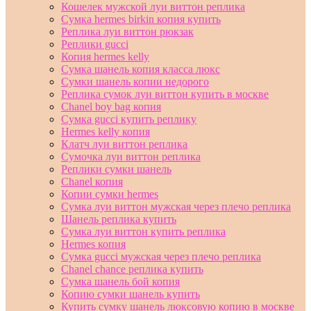
Кошелек мужской луи виттон реплика
Сумка hermes birkin копия купить
Реплика луи виттон рюкзак
Реплики gucci
Копия hermes kelly
Сумка шанель копия класса люкс
Сумки шанель копии недорого
Реплика сумок луи виттон купить в москве
Chanel boy bag копия
Сумка gucci купить реплику
Hermes kelly копия
Клатч луи виттон реплика
Сумочка луи виттон реплика
Реплики сумки шанель
Chanel копия
Копии сумки hermes
Сумка луи виттон мужская через плечо реплика
Шанель реплика купить
Сумка луи виттон купить реплика
Hermes копия
Сумка gucci мужская через плечо реплика
Chanel chance реплика купить
Сумка шанель бой копия
Копию сумки шанель купить
Купить сумку шанель люксовую копию в москве