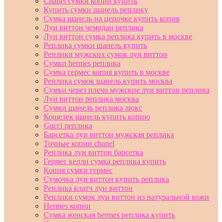
Chanel сумки копии купить
Купить сумки шанель реплику
Сумка шанель на цепочке купить копия
Луи виттон чемодан реплика
Луи виттон сумка реплика купить в москве
Реплика сумки шанель купить
Реплики мужских сумок луи виттон
Сумки hermes реплика
Сумка гермес копия купить в москве
Реплика сумок шанель купить москва
Сумки через плечо мужские луи виттон реплика
Луи виттон реплика москва
Сумки шанель реплика люкс
Кошелек шанель купить копию
Gucci реплика
Барсетка луи виттон мужская реплика
Точные копии chanel
Реплика луи виттон барсетка
Гермес келли сумка реплика купить
Копия сумки гермес
Сумочка луи виттон купить реплика
Реплика клатч луи виттон
Реплики сумок луи виттон из натуральной кожи
Hermes копии
Сумка женская hermes реплика купить