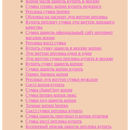
Копия часов шанель купить в москве
Сумки гермес копии купить недорого
Реплика сумки hermes
Обложка на паспорт луи виттон реплика
Купить реплику сумки луи виттон хорошего
качества
Сумки шанель официальный сайт интернет
магазин копии
Реплика gucci сумка
Купить сумку шанель в москве копию
Луи виттон реплика один в один
Луи виттон сумки реплика купить в москве
Купить сумку шанель копию
Сумки шанель копии купить
Гермес биркин копия
Реплики луи виттон сумки мужские
Gucci копия купить
Сумка chanel boy копия
Сумка hermes копия люкс
Сумки под шанель копии
Точные копии hermes
Gucci сумки реплика купить
Сумка шанель оригинал и копия отличия
Сумка gucci реплика купить
Болоневый рюкзак шанель реплика купить