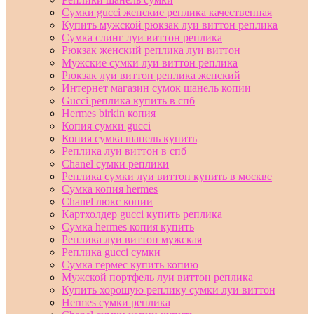
Сумки gucci женские реплика качественная
Купить мужской рюкзак луи виттон реплика
Сумка слинг луи виттон реплика
Рюкзак женский реплика луи виттон
Мужские сумки луи виттон реплика
Рюкзак луи виттон реплика женский
Интернет магазин сумок шанель копии
Gucci реплика купить в спб
Hermes birkin копия
Копия сумки gucci
Копия сумка шанель купить
Реплика луи виттон в спб
Chanel сумки реплики
Реплика сумки луи виттон купить в москве
Сумка копия hermes
Chanel люкс копии
Картхолдер gucci купить реплика
Сумка hermes копия купить
Реплика луи виттон мужская
Реплика gucci сумки
Сумка гермес купить копию
Мужской портфель луи виттон реплика
Купить хорошую реплику сумки луи виттон
Hermes сумки реплика