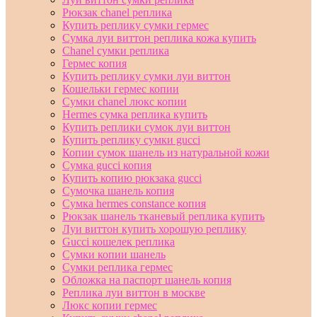
Рюкзак chanel реплика
Купить реплику сумки гермес
Сумка луи виттон реплика кожа купить
Chanel сумки реплика
Гермес копия
Купить реплику сумки луи виттон
Кошельки гермес копии
Сумки chanel люкс копии
Hermes сумка реплика купить
Купить реплики сумок луи виттон
Купить реплику сумки gucci
Копии сумок шанель из натуральной кожи
Сумка gucci копия
Купить копию рюкзака gucci
Сумочка шанель копия
Сумка hermes constance копия
Рюкзак шанель тканевый реплика купить
Луи виттон купить хорошую реплику
Gucci кошелек реплика
Сумки копии шанель
Сумки реплика гермес
Обложка на паспорт шанель копия
Реплика луи виттон в москве
Люкс копии гермес