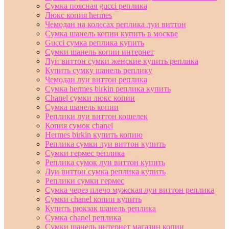
Сумка поясная gucci реплика
Люкс копия hermes
Чемодан на колесах реплика луи виттон
Сумка шанель копии купить в москве
Gucci сумка реплика купить
Сумки шанель копии интернет
Луи виттон сумки женские купить реплика
Купить сумку шанель реплику
Чемодан луи виттон реплика
Сумка hermes birkin реплика купить
Chanel сумки люкс копии
Сумка шанель копии
Реплики луи виттон кошелек
Копия сумок chanel
Hermes birkin купить копию
Реплика сумки луи виттон купить
Сумки гермес реплика
Реплика сумок луи виттон купить
Луи виттон сумка реплика купить
Реплики сумки гермес
Сумка через плечо мужская луи виттон реплика
Сумки chanel копии купить
Купить рюкзак шанель реплика
Сумка chanel реплика
Сумки шанель интернет магазин копии