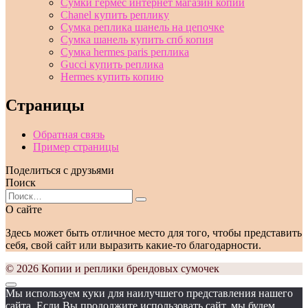
Сумки гермес интернет магазин копии
Chanel купить реплику
Сумка реплика шанель на цепочке
Сумка шанель купить спб копия
Сумка hermes paris реплика
Gucci купить реплика
Hermes купить копию
Страницы
Обратная связь
Пример страницы
Поделиться с друзьями
Поиск
Search
for:
О сайте
Здесь может быть отличное место для того, чтобы представить
себя, свой сайт или выразить какие-то благодарности.
© 2026 Копии и реплики брендовых сумочек
Мы используем куки для наилучшего представления нашего
сайта. Если Вы продолжите использовать сайт, мы будем