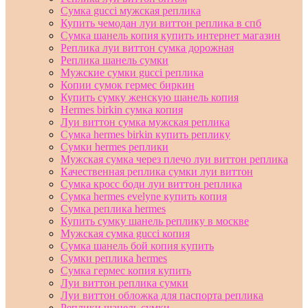
Сумка gucci мужская реплика
Купить чемодан луи виттон реплика в спб
Сумка шанель копия купить интернет магазин
Реплика луи виттон сумка дорожная
Реплика шанель сумки
Мужские сумки gucci реплика
Копии сумок гермес биркин
Купить сумку женскую шанель копия
Hermes birkin сумка копия
Луи виттон сумка мужская реплика
Сумка hermes birkin купить реплику
Сумки hermes реплики
Мужская сумка через плечо луи виттон реплика
Качественная реплика сумки луи виттон
Сумка кросс боди луи виттон реплика
Сумка hermes evelyne купить копия
Сумка реплика hermes
Купить сумку шанель реплику в москве
Мужская сумка gucci копия
Сумка шанель бой копия купить
Сумки реплика hermes
Сумка гермес копия купить
Луи виттон реплика сумки
Луи виттон обложка для паспорта реплика
Реплики шанель сумки