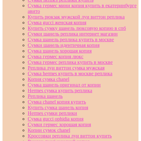
Сумка гермес мини копия купить в екатеринбурге
авито
Купить рюкзак мужской луи виттон реплика
Сумка gucci женская копия
Купить сумку шанель люксовую копию в спб
Сумки шанель реплика интернет магазин
Сумка шанель реплика купить в москве
Сумки шанель идентичная копия
Сумка шанель хорошая копия
Сумка гермес копия люкс
Сумка гермес реплика купить в москве
Реплика луи виттон сумка мужская
Сумка hermes купить в москве реплика
Копия сумка chanel
Сумка шанель оригинал от копии
Hermes сумка купить реплика
Реплика шанель
Сумка chanel копия купить
Купить сумка шанель копия
Hermes сумки реплики
Сумка gucci ophidia копия
Сумки гермес хорошая копия
Копии сумок chanel
Кроссовки реплика луи виттон купить