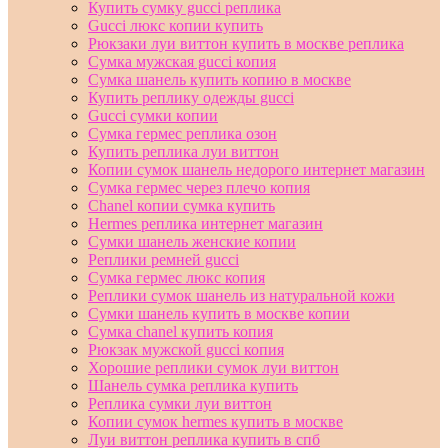
Купить сумку gucci реплика
Gucci люкс копии купить
Рюкзаки луи виттон купить в москве реплика
Сумка мужская gucci копия
Сумка шанель купить копию в москве
Купить реплику одежды gucci
Gucci сумки копии
Сумка гермес реплика озон
Купить реплика луи виттон
Копии сумок шанель недорого интернет магазин
Сумка гермес через плечо копия
Chanel копии сумка купить
Hermes реплика интернет магазин
Сумки шанель женские копии
Реплики ремней gucci
Сумка гермес люкс копия
Реплики сумок шанель из натуральной кожи
Сумки шанель купить в москве копии
Сумка chanel купить копия
Рюкзак мужской gucci копия
Хорошие реплики сумок луи виттон
Шанель сумка реплика купить
Реплика сумки луи виттон
Копии сумок hermes купить в москве
Луи виттон реплика купить в спб