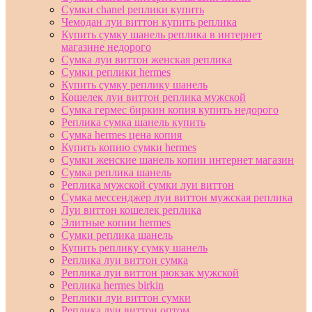
Сумки chanel реплики купить
Чемодан луи виттон купить реплика
Купить сумку шанель реплика в интернет
магазине недорого
Сумка луи виттон женская реплика
Сумки реплики hermes
Купить сумку реплику шанель
Кошелек луи виттон реплика мужской
Сумка гермес биркин копия купить недорого
Реплика сумка шанель купить
Сумка hermes цена копия
Купить копию сумки hermes
Сумки женские шанель копии интернет магазин
Сумка реплика шанель
Реплика мужской сумки луи виттон
Сумка мессенджер луи виттон мужская реплика
Луи виттон кошелек реплика
Элитные копии hermes
Сумки реплика шанель
Купить реплику сумку шанель
Реплика луи виттон сумка
Реплика луи виттон рюкзак мужской
Реплика hermes birkin
Реплики луи виттон сумки
Реплика луи виттон оптом