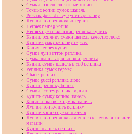
Сумки шанель люксовые копии
Точные копии сумок шанель
Рюкзак gucci disney купить реплику
Луи виттон реплика интернет
Hermes herbag копия
Hermes сумки женские реплика купить
Купить реплику сумки шанель качество люкс
Купить сумку реплику гермес
Копия hermes купить
Сумка луи виттон реплика
Сумка шанель оригинал и реплика
Купить сумку шанель в спб реплика
Реплика сумок гермес
Chanel реплика
Сумка gucci реплика люкс
Купить реплику hermes
Сумки hermes реплика купить
Купить сумку копию шанель
Копии люксовых сумок шанель
Луи виттон купить реплику
Купить копию сумки шанель
Луи виттон реплика отличного качества интернет
магазин
Куртка шанель реплика
Луи виттон сумки реплика