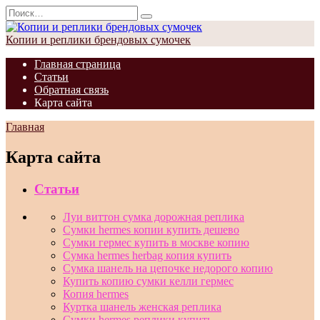
Перейти
Search
к
for:
содержанию
Копии и реплики брендовых сумочек
Главная страница
Статьи
Обратная связь
Карта сайта
Главная
Карта сайта
Статьи
Луи виттон сумка дорожная реплика
Сумки hermes копии купить дешево
Сумки гермес купить в москве копию
Сумка hermes herbag копия купить
Сумка шанель на цепочке недорого копию
Купить копию сумки келли гермес
Копия hermes
Куртка шанель женская реплика
Сумки hermes реплики купить