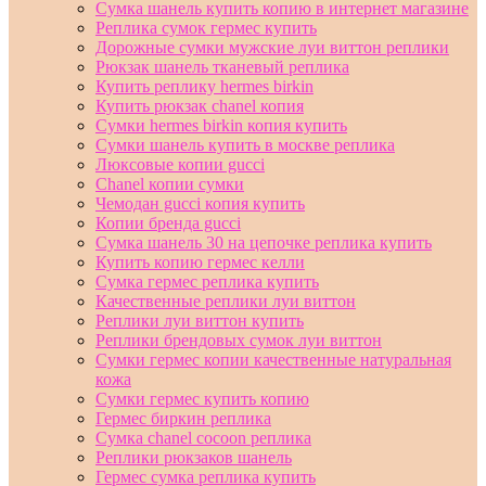
Сумка шанель купить копию в интернет магазине
Реплика сумок гермес купить
Дорожные сумки мужские луи виттон реплики
Рюкзак шанель тканевый реплика
Купить реплику hermes birkin
Купить рюкзак chanel копия
Сумки hermes birkin копия купить
Сумки шанель купить в москве реплика
Люксовые копии gucci
Chanel копии сумки
Чемодан gucci копия купить
Копии бренда gucci
Сумка шанель 30 на цепочке реплика купить
Купить копию гермес келли
Сумка гермес реплика купить
Качественные реплики луи виттон
Реплики луи виттон купить
Реплики брендовых сумок луи виттон
Сумки гермес копии качественные натуральная
кожа
Сумки гермес купить копию
Гермес биркин реплика
Сумка chanel cocoon реплика
Реплики рюкзаков шанель
Гермес сумка реплика купить