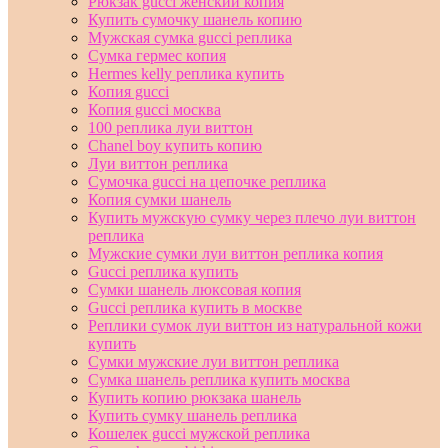
Рюкзак gucci женский копия
Купить сумочку шанель копию
Мужская сумка gucci реплика
Сумка гермес копия
Hermes kelly реплика купить
Копия gucci
Копия gucci москва
100 реплика луи виттон
Chanel boy купить копию
Луи виттон реплика
Сумочка gucci на цепочке реплика
Копия сумки шанель
Купить мужскую сумку через плечо луи виттон
реплика
Мужские сумки луи виттон реплика копия
Gucci реплика купить
Сумки шанель люксовая копия
Gucci реплика купить в москве
Реплики сумок луи виттон из натуральной кожи
купить
Сумки мужские луи виттон реплика
Сумка шанель реплика купить москва
Купить копию рюкзака шанель
Купить сумку шанель реплика
Кошелек gucci мужской реплика