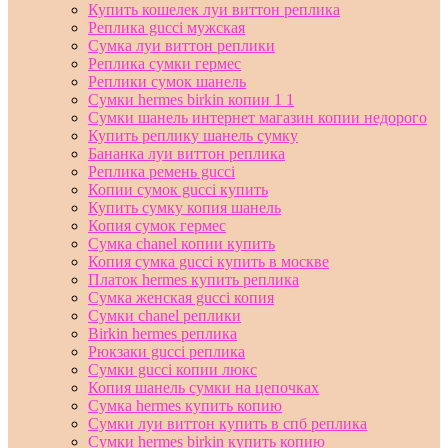
Купить кошелек луи виттон реплика
Реплика gucci мужская
Сумка луи виттон реплики
Реплика сумки гермес
Реплики сумок шанель
Сумки hermes birkin копии 1 1
Сумки шанель интернет магазин копии недорого
Купить реплику шанель сумку
Бананка луи виттон реплика
Реплика ремень gucci
Копии сумок gucci купить
Купить сумку копия шанель
Копия сумок гермес
Сумка chanel копии купить
Копия сумка gucci купить в москве
Платок hermes купить реплика
Сумка женская gucci копия
Сумки chanel реплики
Birkin hermes реплика
Рюкзаки gucci реплика
Сумки gucci копии люкс
Копия шанель сумки на цепочках
Сумка hermes купить копию
Сумки луи виттон купить в спб реплика
Сумки hermes birkin купить копию