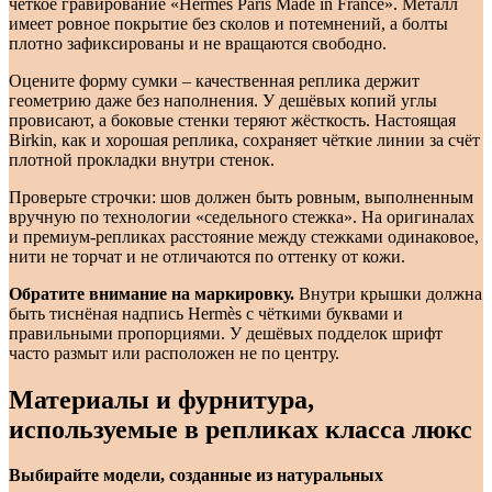
чёткое гравирование «Hermès Paris Made in France». Металл
имеет ровное покрытие без сколов и потемнений, а болты
плотно зафиксированы и не вращаются свободно.
Оцените форму сумки – качественная реплика держит
геометрию даже без наполнения. У дешёвых копий углы
провисают, а боковые стенки теряют жёсткость. Настоящая
Birkin, как и хорошая реплика, сохраняет чёткие линии за счёт
плотной прокладки внутри стенок.
Проверьте строчки: шов должен быть ровным, выполненным
вручную по технологии «седельного стежка». На оригиналах
и премиум-репликах расстояние между стежками одинаковое,
нити не торчат и не отличаются по оттенку от кожи.
Обратите внимание на маркировку.
Внутри крышки должна
быть тиснёная надпись Hermès с чёткими буквами и
правильными пропорциями. У дешёвых подделок шрифт
часто размыт или расположен не по центру.
Материалы и фурнитура,
используемые в репликах класса люкс
Выбирайте модели, созданные из натуральных