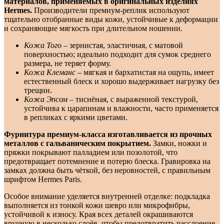
материалов, применяемых в оригинальных изделиях
Hermes.
Производители премиум-реплик используют
тщательно отобранные виды кожи, устойчивые к деформации
и сохраняющие мягкость при длительном ношении.
Кожа Того
– зернистая, эластичная, с матовой
поверхностью; идеально подходит для сумок среднего
размера, не теряет форму.
Кожа Клеманс
– мягкая и бархатистая на ощупь, имеет
естественный блеск и хорошо выдерживает нагрузку без
трещин.
Кожа Эпсом
– тиснёная, с выраженной текстурой,
устойчива к царапинам и влажности, часто применяется
в репликах с яркими цветами.
Фурнитура премиум-класса изготавливается из прочных
металлов с гальваническим покрытием.
Замки, ножки и
пряжки покрывают палладием или позолотой, что
предотвращает потемнение и потерю блеска. Гравировка на
замках должна быть чёткой, без неровностей, с правильным
шрифтом Hermes Paris.
Особое внимание уделяется внутренней отделке: подкладка
выполняется из тонкой кожи шевро или микрофибры,
устойчивой к износу. Края всех деталей окрашиваются
вручную в несколько слоёв, чтобы предотвратить расслоение