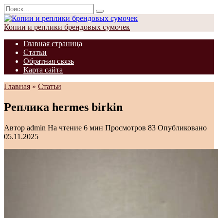
Перейти
Search
к
for:
содержанию
Копии и реплики брендовых сумочек
Главная страница
Статьи
Обратная связь
Карта сайта
Главная
»
Статьи
Реплика hermes birkin
Автор
admin
На чтение
6 мин
Просмотров
83
Опубликовано
05.11.2025