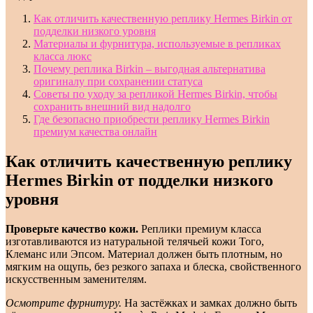
Как отличить качественную реплику Hermes Birkin от
подделки низкого уровня
Материалы и фурнитура, используемые в репликах
класса люкс
Почему реплика Birkin – выгодная альтернатива
оригиналу при сохранении статуса
Советы по уходу за репликой Hermes Birkin, чтобы
сохранить внешний вид надолго
Где безопасно приобрести реплику Hermes Birkin
премиум качества онлайн
Как отличить качественную реплику
Hermes Birkin от подделки низкого
уровня
Проверьте качество кожи.
Реплики премиум класса
изготавливаются из натуральной телячьей кожи Того,
Клеманс или Эпсом. Материал должен быть плотным, но
мягким на ощупь, без резкого запаха и блеска, свойственного
искусственным заменителям.
Осмотрите фурнитуру.
На застёжках и замках должно быть