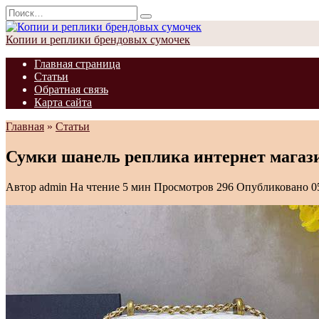
Перейти
Search
к
for:
содержанию
Копии и реплики брендовых сумочек
Главная страница
Статьи
Обратная связь
Карта сайта
Главная
»
Статьи
Сумки шанель реплика интернет магаз
Автор
admin
На чтение
5 мин
Просмотров
296
Опубликовано
0