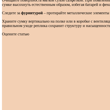
Очищайте поверхность мягкой сухой салфеткой. При появлен
сумке высохнуть естественным образом, избегая батарей и фена
Следите за
фурнитурой
– протирайте металлические элементы 
Храните сумку вертикально на полке или в коробке с вентиля
правильном уходе реплика сохранит структуру и насыщенность
Оцените статью