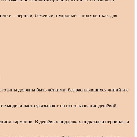
енки – чёрный, бежевый, пудровый – подходят как для
я
Логотипы должны быть чёткими, без расплывшихся линий и с
гкие модели часто указывают на использование дешёвой
ением карманов. В дешёвых подделках подкладка неровная, а