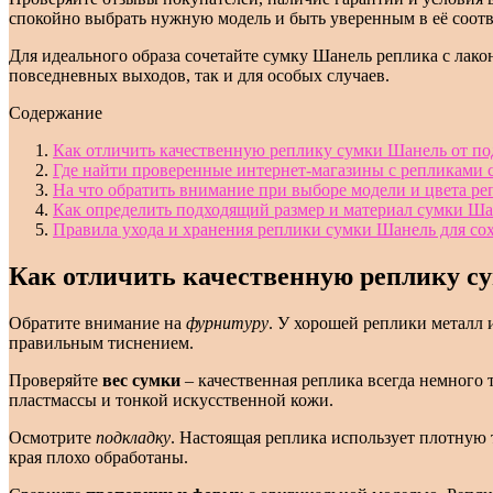
спокойно выбрать нужную модель и быть уверенным в её соот
Для идеального образа сочетайте сумку Шанель реплика с лак
повседневных выходов, так и для особых случаев.
Содержание
Как отличить качественную реплику сумки Шанель от по
Где найти проверенные интернет-магазины с репликами
На что обратить внимание при выборе модели и цвета р
Как определить подходящий размер и материал сумки Ша
Правила ухода и хранения реплики сумки Шанель для со
Как отличить качественную реплику су
Обратите внимание на
фурнитуру
. У хорошей реплики металл 
правильным тиснением.
Проверяйте
вес сумки
– качественная реплика всегда немного 
пластмассы и тонкой искусственной кожи.
Осмотрите
подкладку
. Настоящая реплика использует плотную 
края плохо обработаны.