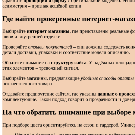
Сравните
пропорции и форму
с оригинальной моделью. Репли
асимметрия – признак дешёвой копии.
Где найти проверенные интернет-мага
Выбирайте
интернет-магазины
, где представлены реальные 
швов и внутренней отделки.
Проверяйте
отзывы покупателей
– они должны содержать конк
детали доставки, упаковки и соответствие модели описанию.
Обратите внимание на
структуру сайта
. У надёжных площадок
этих элементов – тревожный сигнал.
Выбирайте магазины, предлагающие
удобные способы оплаты
некачественного товара.
Отдавайте предпочтение сайтам, где указаны
данные о происх
комплектующие. Такой подход говорит о прозрачности и довер
На что обратить внимание при выборе 
При подборе цвета ориентируйтесь на сезон и гардероб. Универ