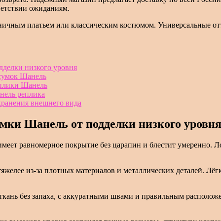
ветствии ожиданиям.
оничным платьем или классическим костюмом. Универсальные отт
дделки низкого уровня
 сумок Шанель
еплики Шанель
нель реплика
хранения внешнего вида
мки Шанель от подделки низкого уровн
имеет равномерное покрытие без царапин и блестит умеренно. 
тяжелее из-за плотных материалов и металлических деталей. Лё
ткань без запаха, с аккуратными швами и правильным располож