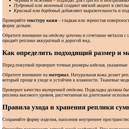
Чёрный
и
бежевый
– подходят для строгих и нейтральны
Пудровый
или
молочный
создают мягкий акцент в светлы
Красный
или
бордовый
добавляют выразительность и подо
Проверяйте
текстуру кожи
– гладкая или зернистая поверхност
форму дольше.
Обратите внимание на
отделку цепочки
и сочетание металла с 
придаёт реплике аккуратный и дорогой вид.
Как определить подходящий размер и 
Перед покупкой проверьте точные
размеры изделия
, указанные
Обратите внимание на
материал
. Натуральная кожа делает реп
который проще в уходе и устойчив к влажности. Тканевые моде
Проверьте качество
внутренней отделки
. Подкладка должна бы
реплика высокого уровня, рассчитанная на длительное использ
Правила ухода и хранения реплики сум
Сохраняйте форму изделия, наполнив внутреннее пространство 