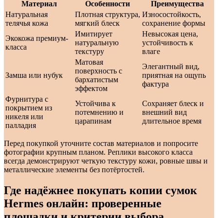
Материал
Особенности
Преимущества
Натуральная
Плотная структура,
Износостойкость,
телячья кожа
мягкий блеск
сохранение формы
Имитирует
Невысокая цена,
Экокожа премиум-
натуральную
устойчивость к
класса
текстуру
влаге
Матовая
Элегантный вид,
поверхность с
Замша или нубук
приятная на ощупь
бархатистым
фактура
эффектом
Фурнитура с
Устойчива к
Сохраняет блеск и
покрытием из
потемнению и
внешний вид
никеля или
царапинам
длительное время
палладия
Перед покупкой уточните состав материалов и попросите
фотографии крупным планом. Реплики высокого класса
всегда демонстрируют четкую текстуру кожи, ровные швы и
металлические элементы без потёртостей.
Где надёжнее покупать копии сумок
Hermes онлайн: проверенные
площадки и критерии выбора