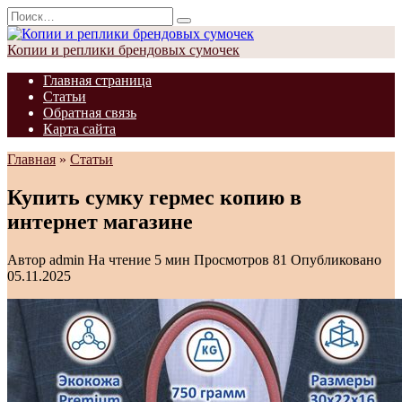
Перейти
Search
к
for:
содержанию
Копии и реплики брендовых сумочек
Главная страница
Статьи
Обратная связь
Карта сайта
Главная
»
Статьи
Купить сумку гермес копию в
интернет магазине
Автор
admin
На чтение
5 мин
Просмотров
81
Опубликовано
05.11.2025