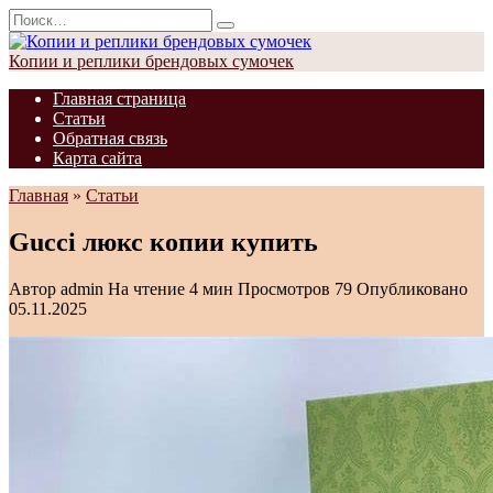
Перейти
Search
к
for:
содержанию
Копии и реплики брендовых сумочек
Главная страница
Статьи
Обратная связь
Карта сайта
Главная
»
Статьи
Gucci люкс копии купить
Автор
admin
На чтение
4 мин
Просмотров
79
Опубликовано
05.11.2025