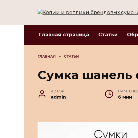
Перейти
к
содержанию
Главная страница
Статьи
Обр
ГЛАВНАЯ
»
СТАТЬИ
Сумка шанель 
АВТОР
НА ЧТЕНИ
admin
6 мин