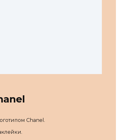
hanel
оготипом Chanel.
аклейки.