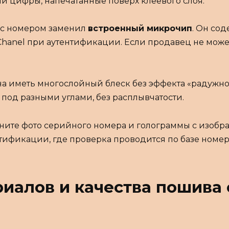
и цифры, напечатанные поверх клеевого слоя.
у с номером заменил
встроенный микрочип
. Он со
Chanel при аутентификации. Если продавец не мож
на иметь многослойный блеск без эффекта «радужн
 под разными углами, без расплывчатости.
вните фото серийного номера и голограммы с изо
нтификации, где проверка проводится по базе номер
иалов и качества пошива