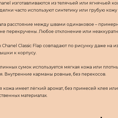
anel изготавливаются из телячьей или ягнячьей ко
делки часто используют синтетику или грубую кожу
ла расстояние между швами одинаковое – примерно
и не перекручены. Любое отклонение или неаккуратн
 Chanel Classic Flap совпадают по рисунку даже на 
рышки к корпусу.
одлинных сумок используется мягкая кожа или плотн
я. Внутренние карманы ровные, без перекосов.
 кожа имеет лёгкий аромат, без примесей клея или 
ственных материалах.