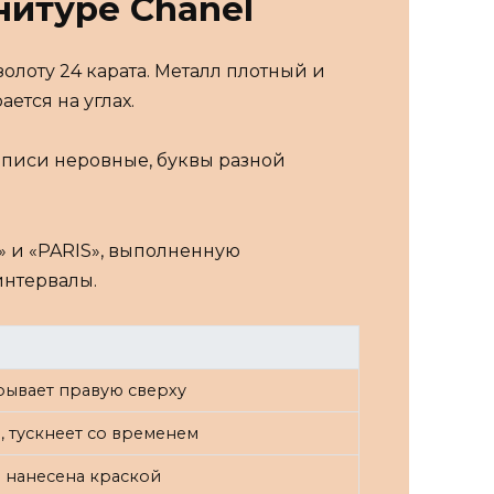
нитуре Chanel
олоту 24 карата. Металл плотный и
ется на углах.
дписи неровные, буквы разной
.
 и «PARIS», выполненную
интервалы.
рывает правую сверху
, тускнеет со временем
 нанесена краской