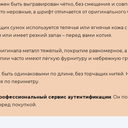
лжен быть выгравирован чётко, без смещения и совп
то неровные, а шрифт отличается от оригинального 
щих сумок используется телячья или ягнячья кожа с
 или имеет резкий запах – перед вами копия.
оригинала металл тяжёлый, покрытие равномерное, а
пии часто имеют лёгкую фурнитуру и небрежную гр
 быть одинаковыми по длине, без торчащих нитей.
я по периметру.
рофессиональный сервис аутентификации
. Он п
еред покупкой.