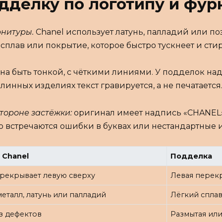
дделку по логотипу и фур
нитуры.
Chanel использует латунь, палладий или поз
лав или покрытие, которое быстро тускнеет и стира
жна быть тонкой, с чёткими линиями. У подделок на
инных изделиях текст гравируется, а не печатается
тороне застёжки:
оригинал имеет надпись «CHANEL»
 встречаются ошибки в буквах или нестандартные 
 Chanel
Подделка
рекрывает левую сверху
Левая перек
еталл, латунь или палладий
Лёгкий сплав
ез дефектов
Размытая или