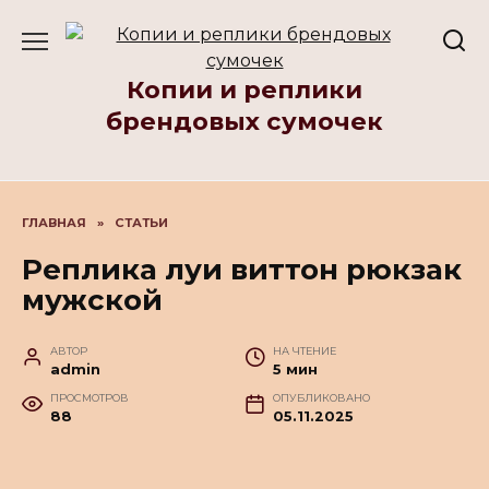
Перейти
к
содержанию
Копии и реплики
брендовых сумочек
ГЛАВНАЯ
»
СТАТЬИ
Реплика луи виттон рюкзак
мужской
АВТОР
НА ЧТЕНИЕ
admin
5 мин
ПРОСМОТРОВ
ОПУБЛИКОВАНО
88
05.11.2025