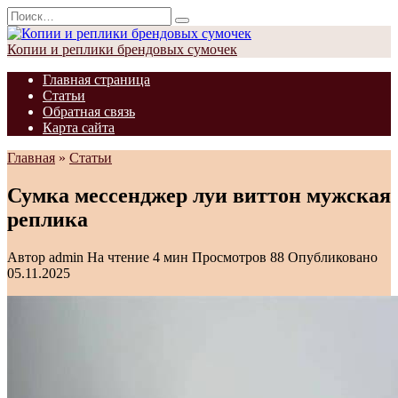
Перейти
Search
к
for:
содержанию
Копии и реплики брендовых сумочек
Главная страница
Статьи
Обратная связь
Карта сайта
Главная
»
Статьи
Сумка мессенджер луи виттон мужская
реплика
Автор
admin
На чтение
4 мин
Просмотров
88
Опубликовано
05.11.2025