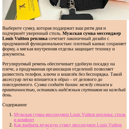
Выберите сумку, которая поддержит ваш ритм дня и
подчеркнёт уверенный стиль.
Мужская сумка мессенджер
Louis Vuitton реплика
сочетает лаконичный дизайн с
продуманной функциональностью: плотный канвас сохраняет
форму, а мягкая внутренняя отделка защищает технику и
документы.
Регулируемый ремень обеспечивает удобную посадку на
плече, а продуманная организация отделений позволяет
разместить телефон, ключи и кошелёк без беспорядка. Такой
аксессуар легко впишется в образ – от делового до
повседневного.
Сумка создаёт баланс между стилем и
практичностью, оставаясь надёжным спутником на каждый
день.
Содержание
Мужская сумка мессенджер Louis Vuitton реплика: стиль
и комфорт
Как выбрать мужскую сумку мессенджер Louis Vuitton