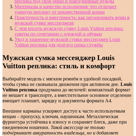
реплика под свой образ и повседневные нужды
Материалы и качество исполнения: что отличает
удачную реплику от некачественной копии
Практичность и вместимость: как организовать вещи в
мужской сумке мессенджере
С чем носить мужскую сумку Louis Vuitton реплика:
советы по сочетанию с одеждой и обувью
Уход и хранение мужской сумки мессенджер Louis
Vuitton реплика для долгого срока службы
Мужская сумка мессенджер Louis
Vuitton реплика: стиль и комфорт
Выбирайте модель с мягким ремнём и удобной посадкой,
чтобы сумка не сковывала движения при активном дне.
Louis
Vuitton реплика
продумана до мелочей: компактный формат
не мешает в транспорте, а вместительное основное отделение
вмещает планшет, зарядку и документы формата А4.
Внешние карманы ускоряют доступ к часто используемым
вещам – пропуску, ключам, наушникам. Металлическая
фурнитура устойчива к износу и сохраняет блеск, даже при
ежедневном ношении.
Такой аксессуар не только
подчёркивает аккуратность владельца, но и добавляет