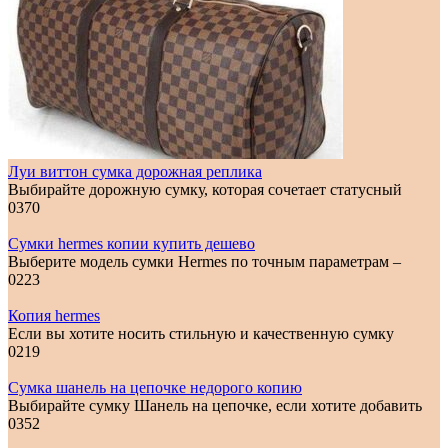
Луи виттон сумка дорожная реплика
Выбирайте дорожную сумку, которая сочетает статусный
0
370
Сумки hermes копии купить дешево
Выберите модель сумки Hermes по точным параметрам –
0
223
Копия hermes
Если вы хотите носить стильную и качественную сумку
0
219
Сумка шанель на цепочке недорого копию
Выбирайте сумку Шанель на цепочке, если хотите добавить
0
352