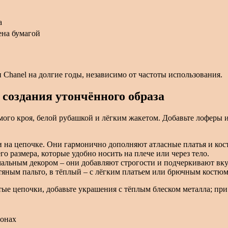
а
ена бумагой
 Chanel на долгие годы, независимо от частоты использования.
 создания утончённого образа
ого кроя, белой рубашкой и лёгким жакетом. Добавьте лоферы и
на цепочке. Они гармонично дополняют атласные платья и кос
 размера, которые удобно носить на плече или через тело.
альным декором – они добавляют строгости и подчеркивают вку
тяным пальто, в тёплый – с лёгким платьем или брючным костюм
ые цепочки, добавьте украшения с тёплым блеском металла; при
тонах