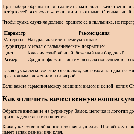
При выборе обращайте внимание на материал – качественный э
потёртостей, а строчки – ровными и плотными. Оптимальный в
Чтобы сумка служила дольше, храните её в пыльнике, не перег
Параметр
Рекомендация
Материал
Натуральная или премиум экокожа
Фурнитура
Металл с гальваническим покрытием
Цвет
Классический чёрный, бежевый или бордовый
Размер
Средний формат – оптимален для повседневного и
Такая сумка легко сочетается с пальто, костюмом или джинсами
практичным вложением в гардероб.
Если важна гармония между внешним видом и ценой, копия Chan
Как отличить качественную копию сумк
Обратите внимание на фурнитуру. Замок, цепочка и логотип 
признак дешёвого исполнения.
Кожа у качественной копии плотная и упругая. При лёгком наж
имеет запах резины или клея.