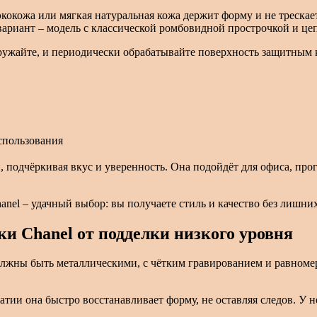
кокожа или мягкая натуральная кожа держит форму и не треска
ариант – модель с классической ромбовидной прострочкой и цеп
ружайте, и периодически обрабатывайте поверхность защитным к
спользования
, подчёркивая вкус и уверенность. Она подойдёт для офиса, про
el – удачный выбор: вы получаете стиль и качество без лишних
и Chanel от подделки низкого уровня
должны быть металлическими, с чётким гравированием и равном
атии она быстро восстанавливает форму, не оставляя следов. У 