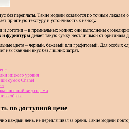
татус без переплаты. Такие модели создаются по точным лекалам
ает приятную текстуру и устойчивость к износу.
ки и логотип – в премиальных копиях они выполнены с ювелирн
в и фурнитуры
делает такую сумку неотличимой от оригинала д
льные цвета – черный, бежевый или графитовый. Для особых сл
ет изысканный вкус без лишних затрат.
цене
лки низкого уровня
ики сумок Chanel
на
няла внешний вид годами
ного образа
сть по доступной цене
ечно каждый день, не переплачивая за бренд. Такие модели повт