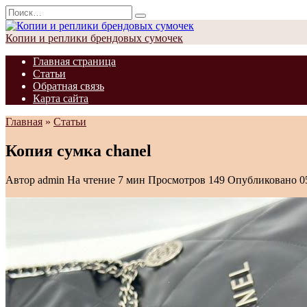
Перейти
Search
к
for:
содержанию
Копии и реплики брендовых сумочек
Главная страница
Статьи
Обратная связь
Карта сайта
Главная
»
Статьи
Копия сумка chanel
Автор
admin
На чтение
7 мин
Просмотров
149
Опубликовано
0