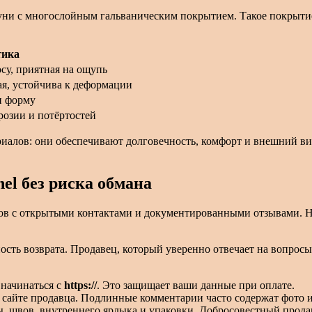
туни с многослойным гальваническим покрытием. Такое покрыти
тика
осу, приятная на ощупь
я, устойчива к деформации
и форму
розии и потёртостей
иалов: они обеспечивают долговечность, комфорт и внешний вид
el без риска обмана
ов с открытыми контактами и документированными отзывами. Н
ность возврата. Продавец, который уверенно отвечает на вопрос
начинаться с
https://
. Это защищает ваши данные при оплате.
а сайте продавца. Подлинные комментарии часто содержат фото 
 швов, внутреннего ярлыка и упаковки. Добросовестный продаве