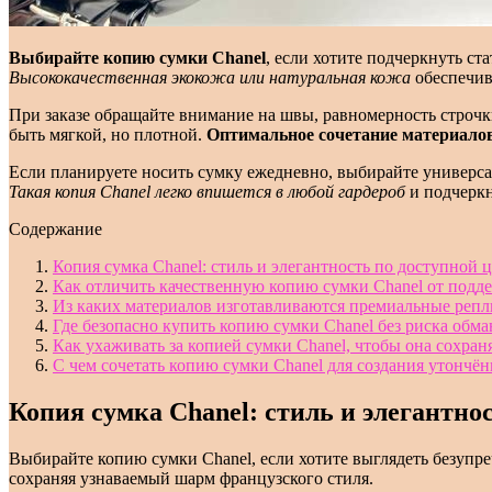
Выбирайте копию сумки Chanel
, если хотите подчеркнуть с
Высококачественная экокожа или натуральная кожа
обеспечив
При заказе обращайте внимание на швы, равномерность строч
быть мягкой, но плотной.
Оптимальное сочетание материало
Если планируете носить сумку ежедневно, выбирайте универса
Такая копия Chanel легко впишется в любой гардероб
и подчеркн
Содержание
Копия сумка Chanel: стиль и элегантность по доступной 
Как отличить качественную копию сумки Chanel от подде
Из каких материалов изготавливаются премиальные репл
Где безопасно купить копию сумки Chanel без риска обма
Как ухаживать за копией сумки Chanel, чтобы она сохра
С чем сочетать копию сумки Chanel для создания утончён
Копия сумка Chanel: стиль и элегантно
Выбирайте копию сумки Chanel, если хотите выглядеть безупр
сохраняя узнаваемый шарм французского стиля.