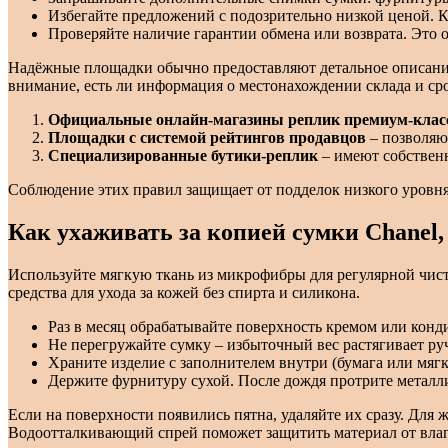
Избегайте предложений с подозрительно низкой ценой. Ка
Проверяйте наличие гарантии обмена или возврата. Это 
Надёжные площадки обычно предоставляют детальное описание 
внимание, есть ли информация о местонахождении склада и сро
Официальные онлайн-магазины реплик премиум-клас
Площадки с системой рейтингов продавцов
– позволяю
Специализированные бутики-реплик
– имеют собственн
Соблюдение этих правил защищает от подделок низкого уровня 
Как ухаживать за копией сумки Chanel
Используйте мягкую ткань из микрофибры для регулярной чис
средства для ухода за кожей без спирта и силикона.
Раз в месяц обрабатывайте поверхность кремом или конди
Не перегружайте сумку – избыточный вес растягивает ру
Храните изделие с заполнителем внутри (бумага или мягк
Держите фурнитуру сухой. После дождя протрите металли
Если на поверхности появились пятна, удаляйте их сразу. Для 
Водоотталкивающий спрей поможет защитить материал от влаг