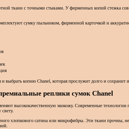
тной ткани с точными стыками. У фирменных копий стежка совп
омплектуют сумку пыльником, фирменной карточкой и аккуратн
ов
чек
ация
 и выбрать копию Chanel, которая прослужит долго и сохранит
 премиальные реплики сумок Chanel
меняют высококачественную экокожу. Современные технологии п
 свету.
ного хлопкового сатина или микрофибры. Эти ткани прочны, не 
ний.