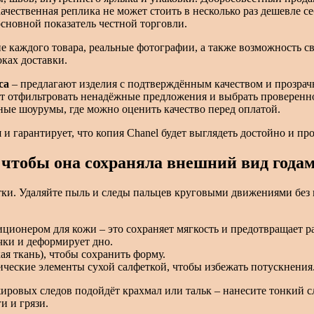
чественная реплика не может стоить в несколько раз дешевле с
основной показатель честной торговли.
каждого товара, реальные фотографии, а также возможность св
ках доставки.
са
– предлагают изделия с подтверждённым качеством и прозра
т отфильтровать ненадёжные предложения и выбрать проверенн
ые шоурумы, где можно оценить качество перед оплатой.
и гарантирует, что копия Chanel будет выглядеть достойно и пр
, чтобы она сохраняла внешний вид года
тки. Удаляйте пыль и следы пальцев круговыми движениями без
ционером для кожи – это сохраняет мягкость и предотвращает р
чки и деформирует дно.
ая ткань), чтобы сохранить форму.
ческие элементы сухой салфеткой, чтобы избежать потускнения
жировых следов подойдёт крахмал или тальк – нанесите тонкий сл
и и грязи.