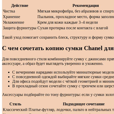
Действие
Рекомендация
Чистка
Мягкая микрофибра, без абразивов и спирт
Хранение
Пыльник, прохладное место, форма заполн
Увлажнение
Крем для кожи каждые 3–4 недели
Защита фурнитуры
Сухая протирка после контакта с влагой
Такой уход помогает сохранить блеск, структуру и форму сумки
С чем сочетать копию сумки Chanel для
Для повседневного стиля комбинируйте сумку с джинсами прям
аксессуаре, а образ будет выглядеть уверенно и ухоженно.
С вечерними нарядами используйте миниатюрные модели 
С повседневной одеждой выбирайте мягкие сумки среднего
Для офиса подойдут модели с чёткой геометрией и миним
В прохладный сезон сочетайте сумку с тренчем или шерс
Аксессуары подбирайте по тону фурнитуры: если у сумки золот
Стиль
Подходящее сочетание
Классический
Платье-футляр, лодочки, пальто в нейтральных 