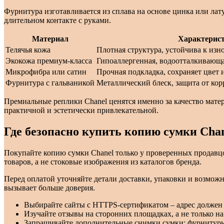
Фурнитура изготавливается из сплава на основе цинка или ла
длительном контакте с руками.
Материал
Характерис
Телячья кожа
Плотная структура, устойчива к изн
Экокожа премиум-класса
Гипоаллергенная, водоотталкивающа
Микрофибра или сатин
Прочная подкладка, сохраняет цвет 
Фурнитура с гальваникой
Металлический блеск, защита от кор
Премиальные реплики Chanel ценятся именно за качество матер
практичной и эстетически привлекательной.
Где безопасно купить копию сумки Chan
Покупайте копию сумки Chanel только у проверенных продавц
товаров, а не стоковые изображения из каталогов бренда.
Перед оплатой уточняйте детали доставки, упаковки и возмож
вызывает больше доверия.
Выбирайте сайты с HTTPS-сертификатом – адрес должен 
Изучайте отзывы на сторонних площадках, а не только н
Запрашивайте дополнительные снимки сумки: фурнитуры,