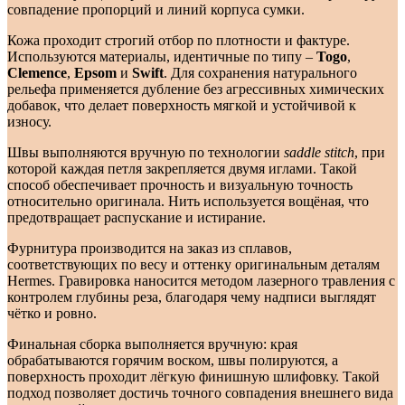
совпадение пропорций и линий корпуса сумки.
Кожа проходит строгий отбор по плотности и фактуре.
Используются материалы, идентичные по типу –
Togo
,
Clemence
,
Epsom
и
Swift
. Для сохранения натурального
рельефа применяется дубление без агрессивных химических
добавок, что делает поверхность мягкой и устойчивой к
износу.
Швы выполняются вручную по технологии
saddle stitch
, при
которой каждая петля закрепляется двумя иглами. Такой
способ обеспечивает прочность и визуальную точность
относительно оригинала. Нить используется вощёная, что
предотвращает распускание и истирание.
Фурнитура производится на заказ из сплавов,
соответствующих по весу и оттенку оригинальным деталям
Hermes. Гравировка наносится методом лазерного травления с
контролем глубины реза, благодаря чему надписи выглядят
чётко и ровно.
Финальная сборка выполняется вручную: края
обрабатываются горячим воском, швы полируются, а
поверхность проходит лёгкую финишную шлифовку. Такой
подход позволяет достичь точного совпадения внешнего вида