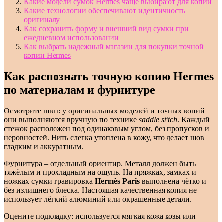
Какие модели сумок Hermes чаще выбирают для копий
Какие технологии обеспечивают идентичность
оригиналу
Как сохранить форму и внешний вид сумки при
ежедневном использовании
Как выбрать надежный магазин для покупки точной
копии Hermes
Как распознать точную копию Hermes
по материалам и фурнитуре
Осмотрите швы: у оригинальных моделей и точных копий
они выполняются вручную по технике
saddle stitch
. Каждый
стежок расположен под одинаковым углом, без пропусков и
неровностей. Нить слегка утоплена в кожу, что делает шов
гладким и аккуратным.
Фурнитура – отдельный ориентир. Металл должен быть
тяжёлым и прохладным на ощупь. На пряжках, замках и
ножках сумки гравировка
Hermès Paris
выполнена чётко и
без излишнего блеска. Настоящая качественная копия не
использует лёгкий алюминий или окрашенные детали.
Оцените подкладку: используется мягкая кожа козы или