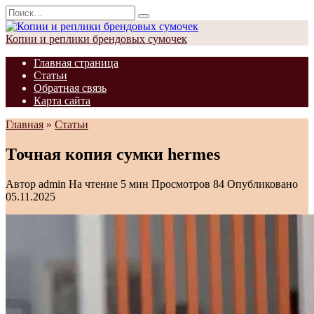
Перейти
Search
к
for:
содержанию
Копии и реплики брендовых сумочек
Главная страница
Статьи
Обратная связь
Карта сайта
Главная
»
Статьи
Точная копия сумки hermes
Автор
admin
На чтение
5 мин
Просмотров
84
Опубликовано
05.11.2025