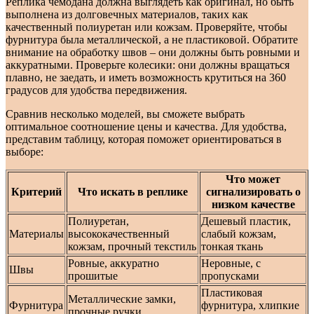
Реплика чемодана должна выглядеть как оригинал, но быть
выполнена из долговечных материалов, таких как
качественный полиуретан или кожзам. Проверяйте, чтобы
фурнитура была металлической, а не пластиковой. Обратите
внимание на обработку швов – они должны быть ровными и
аккуратными. Проверьте колесики: они должны вращаться
плавно, не заедать, и иметь возможность крутиться на 360
градусов для удобства передвижения.
Сравнив несколько моделей, вы сможете выбрать
оптимальное соотношение цены и качества. Для удобства,
представим таблицу, которая поможет ориентироваться в
выборе:
Что может
Критерий
Что искать в реплике
сигнализировать о
низком качестве
Полиуретан,
Дешевый пластик,
Материалы
высококачественный
слабый кожзам,
кожзам, прочный текстиль
тонкая ткань
Ровные, аккуратно
Неровные, с
Швы
прошитые
пропусками
Пластиковая
Металлические замки,
Фурнитура
фурнитура, хлипкие
прочные ручки