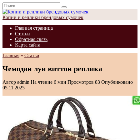
Перейти
Search
к
for:
содержанию
Копии и реплики брендовых сумочек
Главная страница
Статьи
Обратная связь
Карта сайта
Главная
»
Статьи
Чемодан луи виттон реплика
Автор
admin
На чтение
6 мин
Просмотров
83
Опубликовано
05.11.2025